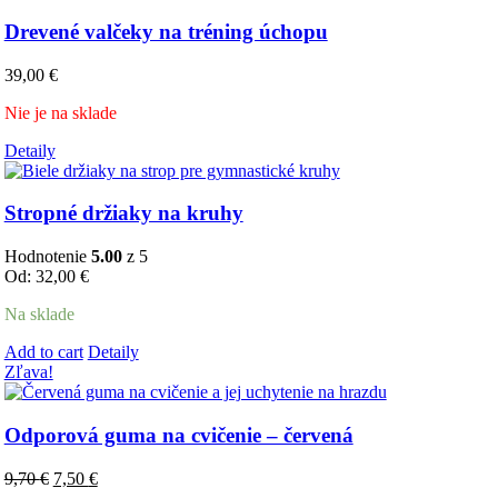
Drevené valčeky na tréning úchopu
39,00
€
Nie je na sklade
Detaily
Stropné držiaky na kruhy
Hodnotenie
5.00
z 5
Od:
32,00
€
Na sklade
Tento
Add to cart
Detaily
produkt
Zľava!
má
viacero
variantov.
Odporová guma na cvičenie – červená
Možnosti
si
Pôvodná
Aktuálna
9,70
€
7,50
€
môžete
cena
cena