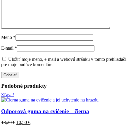
Meno
*
E-mail
*
Uložiť moje meno, e-mail a webovú stránku v tomto prehliadači
pre moje budúce komentáre.
Podobné produkty
Zľava!
Odporová guma na cvičenie – čierna
Pôvodná
Aktuálna
13,20
€
10,50
€
cena
cena