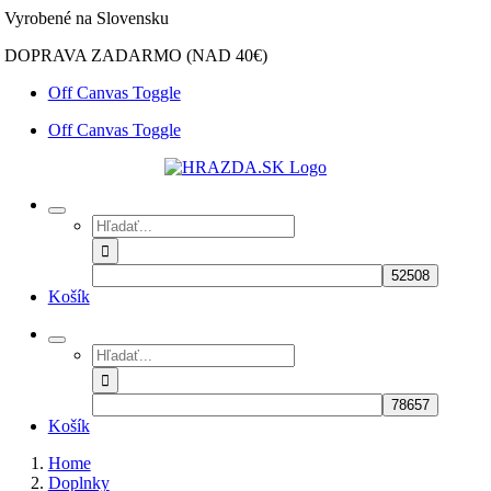
Skip
Vyrobené na Slovensku
to
DOPRAVA ZADARMO (NAD 40€)
content
Off Canvas Toggle
Off Canvas Toggle
Hľadať:
Košík
Hľadať:
Košík
Home
Doplnky