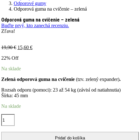
Odporové gumy
Odporová guma na cvičenie – zelená
Odporová guma na cvičenie – zelená
Buďte prvý, kto zanechá recenziu.
Zľava!
Pôvodná
Aktuálna
19,90
€
15,60
€
cena
cena
22% Off
bola:
je:
19,90 €.
15,60 €.
Na sklade
Zelená odporová guma na cvičenie
(tzv. zelený expander)
.
Rozsah odporu (pomoci): 23 až 54 kg (závisí od natiahnutia)
Šírka: 45 mm
Na sklade
množstvo
Odporová
guma
na
Pridať do košíka
cvičenie