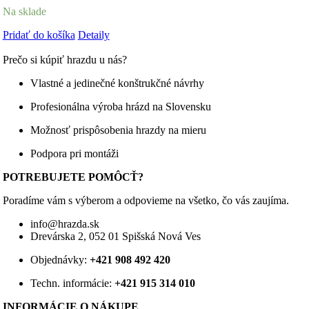
vybrať
Na sklade
bola:
je:
na
9,70 €.
7,50 €.
stránke
Pridať do košíka
Detaily
produktu.
Prečo si kúpiť hrazdu u nás?
Vlastné a jedinečné konštrukčné návrhy
Profesionálna výroba hrázd na Slovensku
Možnosť prispôsobenia hrazdy na mieru
Podpora pri montáži
POTREBUJETE POMÔCŤ?
Poradíme vám s výberom a odpovieme na všetko, čo vás zaujíma.
info@hrazda.sk
Drevárska 2, 052 01 Spišská Nová Ves
Objednávky:
+421 908 492 420
Techn. informácie:
+421 915 314 010
INFORMÁCIE O NÁKUPE