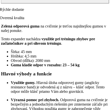
-
zelená
Rýchle dodanie
Overená kvalita
Zelená odporová guma
na cvičenie je treťou najsilnejšou gumou v
našej ponuke.
Tento expander nachádza
využitie pri tréningu zhybov pre
začiatočníkov a pri silovom tréningu
.
Šírka: 45 mm
Hrúbka: 4,5 mm
Obvod (dĺžka): 2080 mm
Guma kladie odpor v rozsahu: 23 – 54 kg
Hlavné výhody a funkcie
Využitie gumy.
Hlavná úloha odporovej gumy (anglicky
resistance band) je odvodená aj z názvu – klásť odpor. Tento
odpor môže klásť priamo Vám alebo gravitácii.
Výrazná pomoc pri zhyboch.
Odporová guma na cvičenie je
bezpečným a jednoduchým riešením pre zmiernenie záťaže pri
zhybovaní. Výhodou použitia gumy je zabezpečenie vždy