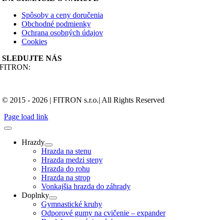
Spôsoby a ceny doručenia
Obchodné podmienky
Ochrana osobných údajov
Cookies
SLEDUJTE NÁS
FITRON:
© 2015 - 2026 | FITRON s.r.o.| All Rights Reserved
Page load link
Hrazdy
Hrazda na stenu
Hrazda medzi steny
Hrazda do rohu
Hrazda na strop
Vonkajšia hrazda do záhrady
Doplnky
Gymnastické kruhy
Odporové gumy na cvičenie – expander