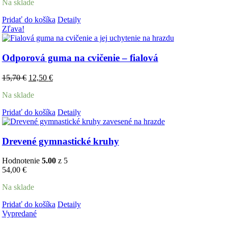
Na sklade
bola:
je:
13,20 €.
10,50 €.
Pridať do košíka
Detaily
Zľava!
Odporová guma na cvičenie – fialová
Pôvodná
Aktuálna
15,70
€
12,50
€
cena
cena
Na sklade
bola:
je:
15,70 €.
12,50 €.
Pridať do košíka
Detaily
Drevené gymnastické kruhy
Hodnotenie
5.00
z 5
54,00
€
Na sklade
Pridať do košíka
Detaily
Vypredané