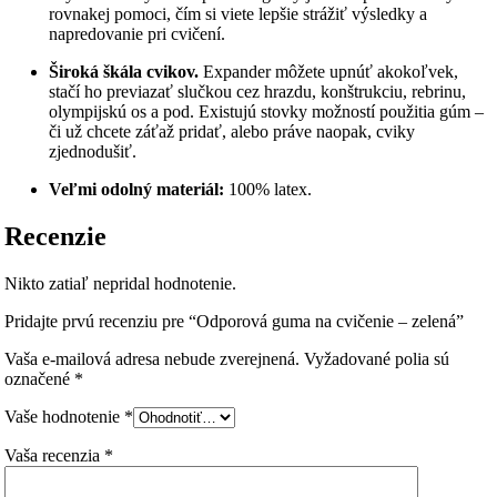
rovnakej pomoci, čím si viete lepšie strážiť výsledky a
napredovanie pri cvičení.
Široká škála cvikov.
Expander môžete upnúť akokoľvek,
stačí ho previazať slučkou cez hrazdu, konštrukciu, rebrinu,
olympijskú os a pod. Existujú stovky možností použitia gúm –
či už chcete záťaž pridať, alebo práve naopak, cviky
zjednodušiť.
Veľmi odolný materiál:
100% latex.
Recenzie
Nikto zatiaľ nepridal hodnotenie.
Pridajte prvú recenziu pre “Odporová guma na cvičenie – zelená”
Vaša e-mailová adresa nebude zverejnená.
Vyžadované polia sú
označené
*
Vaše hodnotenie
*
Vaša recenzia
*