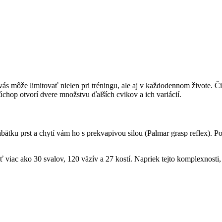
p vás môže limitovať nielen pri tréningu, ale aj v každodennom živote. 
úchop otvorí dvere množstvu ďalších cvikov a ich variácií.
ábätku prst a chytí vám ho s prekvapivou silou (Palmar grasp reflex). P
 viac ako 30 svalov, 120 väzív a 27 kostí. Napriek tejto komplexnosti, 