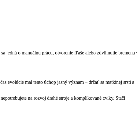
Či sa jedná o manuálnu prácu, otvorenie fľaše alebo zdvihnutie bremena 
očas evolúcie mal tento úchop jasný význam – držať sa matkinej srsti a
nepotrebujete na rozvoj drahé stroje a komplikované cviky. Stačí