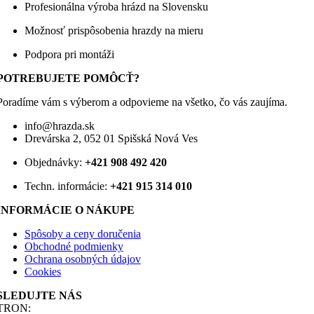
Profesionálna výroba hrázd na Slovensku
Možnosť prispôsobenia hrazdy na mieru
Podpora pri montáži
POTREBUJETE POMÔCŤ?
Poradíme vám s výberom a odpovieme na všetko, čo vás zaujíma.
info@hrazda.sk
Drevárska 2, 052 01 Spišská Nová Ves
Objednávky:
+421 908 492 420
Techn. informácie:
+421 915 314 010
INFORMÁCIE O NÁKUPE
Spôsoby a ceny doručenia
Obchodné podmienky
Ochrana osobných údajov
Cookies
SLEDUJTE NÁS
TRON: