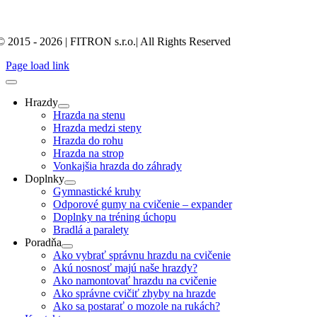
© 2015 - 2026 | FITRON s.r.o.| All Rights Reserved
Page load link
Hrazdy
Hrazda na stenu
Hrazda medzi steny
Hrazda do rohu
Hrazda na strop
Vonkajšia hrazda do záhrady
Doplnky
Gymnastické kruhy
Odporové gumy na cvičenie – expander
Doplnky na tréning úchopu
Bradlá a paralety
Poradňa
Ako vybrať správnu hrazdu na cvičenie
Akú nosnosť majú naše hrazdy?
Ako namontovať hrazdu na cvičenie
Ako správne cvičiť zhyby na hrazde
Ako sa postarať o mozole na rukách?