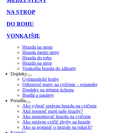
MEDZI STENY
NA STROP
DO ROHU
VONKAJŠIE
Hrazda na stenu
Hrazda medzi steny
Hrazda do rohu
Hrazda na strop
Vonkajšia hrazda do záhrady
Doplnky
Gymnastické kruhy
Odporové gumy na cvičenie – expander
Doplnky na tréning úchopu
Bradlá a paralety
Poradňa
Ako vybrať správnu hrazdu na cvičenie
Akú nosnosť majú naše hrazdy?
Ako namontovať hrazdu na cvičenie
Ako správne cvičiť zhyby na hrazde
Ako sa postarať o mozole na rukách?
Kontakt