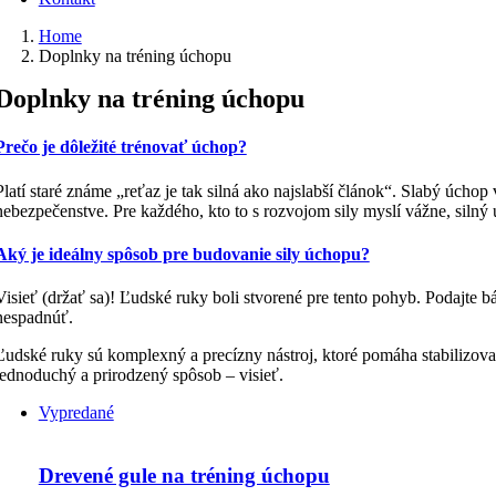
Home
Doplnky na tréning úchopu
Doplnky na tréning úchopu
Prečo je dôležité trénovať úchop?
Platí staré známe „reťaz je tak silná ako najslabší článok“. Slabý úcho
nebezpečenstve. Pre každého, kto to s rozvojom sily myslí vážne, silný 
Aký je ideálny spôsob pre budovanie sily úchopu?
Visieť (držať sa)! Ľudské ruky boli stvorené pre tento pohyb. Podajte b
nespadnúť.
Ľudské ruky sú komplexný a precízny nástroj, ktoré pomáha stabilizovať
jednoduchý a prirodzený spôsob – visieť.
Vypredané
Drevené gule na tréning úchopu