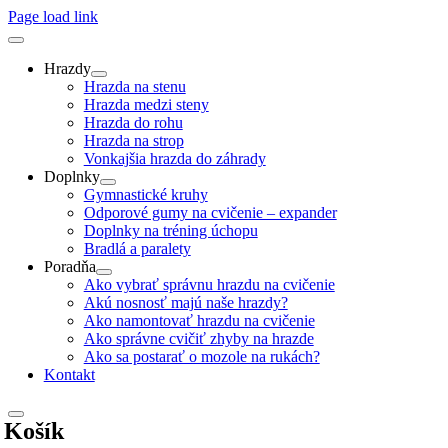
Page load link
Hrazdy
Hrazda na stenu
Hrazda medzi steny
Hrazda do rohu
Hrazda na strop
Vonkajšia hrazda do záhrady
Doplnky
Gymnastické kruhy
Odporové gumy na cvičenie – expander
Doplnky na tréning úchopu
Bradlá a paralety
Poradňa
Ako vybrať správnu hrazdu na cvičenie
Akú nosnosť majú naše hrazdy?
Ako namontovať hrazdu na cvičenie
Ako správne cvičiť zhyby na hrazde
Ako sa postarať o mozole na rukách?
Kontakt
Košík