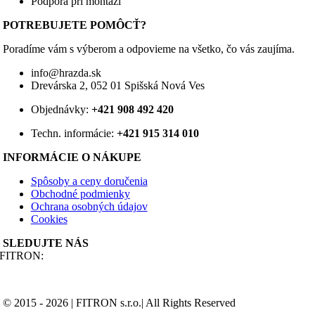
Podpora pri montáži
produktu.
POTREBUJETE POMÔCŤ?
Poradíme vám s výberom a odpovieme na všetko, čo vás zaujíma.
info@hrazda.sk
Drevárska 2, 052 01 Spišská Nová Ves
Objednávky:
+421 908 492 420
Techn. informácie:
+421 915 314 010
INFORMÁCIE O NÁKUPE
Spôsoby a ceny doručenia
Obchodné podmienky
Ochrana osobných údajov
Cookies
SLEDUJTE NÁS
FITRON:
© 2015 - 2026 | FITRON s.r.o.| All Rights Reserved