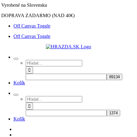
Skip
Vyrobené na Slovensku
to
DOPRAVA ZADARMO (NAD 40€)
content
Off Canvas Toggle
Off Canvas Toggle
Hľadať:
Košík
Hľadať:
Košík