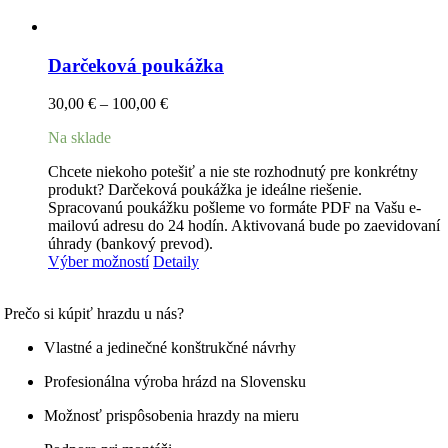
Darčeková poukážka
30,00
€
–
100,00
€
Na sklade
Chcete niekoho potešiť a nie ste rozhodnutý pre konkrétny
produkt? Darčeková poukážka je ideálne riešenie.
Spracovanú poukážku pošleme vo formáte PDF na Vašu e-
mailovú adresu do 24 hodín. Aktivovaná bude po zaevidovaní
úhrady (bankový prevod).
Tento
Výber možností
Detaily
produkt
má
Prečo si kúpiť hrazdu u nás?
viacero
variantov.
Vlastné a jedinečné konštrukčné návrhy
Možnosti
si
Profesionálna výroba hrázd na Slovensku
môžete
vybrať
Možnosť prispôsobenia hrazdy na mieru
na
stránke