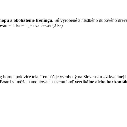
chopu a obohatenie tréningu
. Sú vyrobené z hladkého dubového drev
anie. 1 ks = 1 pár valčekov (2 ks)
ning hornej polovice tela. Ten náš je vyrobený na Slovensku - z kvalitn
egBoard sa môže namontovať na stenu buď
vertikálne alebo horizontál