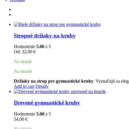
Stropné držiaky na kruhy
Hodnotenie
5.00
z 5
Od:
32,00
€
Na sklade
Na sklade
Držiaky na strop pre gymnastické kruhy
. Vyznačujú sa el
Tento
Add to cart
Detaily
produkt
má
viacero
Drevené gymnastické kruhy
variantov.
Možnosti
Hodnotenie
5.00
z 5
si
54,00
€
môžete
vybrať
Na sklade