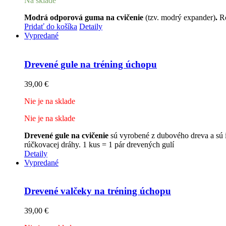
Na sklade
Modrá odporová guma na cvičenie
(tzv. modrý expander)
.
Ro
Pridať do košíka
Detaily
Vypredané
Drevené gule na tréning úchopu
39,00
€
Nie je na sklade
Nie je na sklade
Drevené gule na cvičenie
sú vyrobené z dubového dreva a sú
rúčkovacej dráhy. 1 kus = 1 pár drevených gulí
Detaily
Vypredané
Drevené valčeky na tréning úchopu
39,00
€