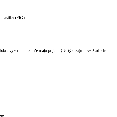
mnastiky (FIG).
bre vyzerať - tie naše majú príjemný čistý dizajn - bez žiadneho
 mm