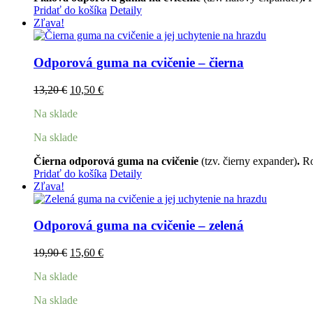
Pridať do košíka
Detaily
Zľava!
Odporová guma na cvičenie – čierna
Pôvodná
Aktuálna
13,20
€
10,50
€
cena
cena
Na sklade
bola:
je:
13,20 €.
10,50 €.
Na sklade
Čierna odporová guma na cvičenie
(tzv. čierny expander)
.
Ro
Pridať do košíka
Detaily
Zľava!
Odporová guma na cvičenie – zelená
Pôvodná
Aktuálna
19,90
€
15,60
€
cena
cena
Na sklade
bola:
je:
19,90 €.
15,60 €.
Na sklade