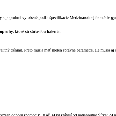
y
s popruhmi vyrobené podľa špecifikácie Medzinárodnej federácie gy
opruhy, ktoré sú súčasťou balenia
:
tný tréning. Preto musia mať nielen správne parametre, ale musia aj do
ozsah odporu (pomoci): 18 až 39 kg (závisí od natiahnutia) Šírka: 29