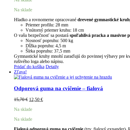
na
stránke
Na sklade
produktu.
Hladko a rovnomerne opracované
drevené gymnastické kruh
Priemer profilu: 28 mm
Vnútorný priemer kruhu: 18 cm
O vašu bezpečnosť sa postará
spoľahlivá pracka a masívne p
Nosnosť popruhu: 500 kg
Dĺžka popruhu: 4,5 m
Šírka popruhu: 37,5 mm
Gymnastické kruhy mnohí zaraďujú do povinnej výbavy pre kvali
rušivého loga alebo nápisu.
Pridať do košíka
Detaily
Zľava!
Odporová guma na cvičenie – fialová
Pôvodná
Aktuálna
15,70
€
12,50
€
cena
cena
Na sklade
bola:
je:
15,70 €.
12,50 €.
Na sklade
Fialová odporová guma na cvičenie
(tzv. fialový expander)
.
R