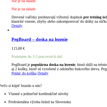
Nie je na sklade
Nie je na sklade
Drevené valčeky predstavujú výborný doplnok
pre tréning ú
klasické visenie, zhyby alebo zakomponovať do dráhy na rúčkov
Detaily
PegBoard – doska na lezenie
115,00
€
Posielame do 3-5 pracovných dní
PegBoard je
populárna doska na lezenie
, ktorá slúži na tré
aj 2 kolíky, ktoré sú vyrobené z odolného bukového dreva. P
Pridať do košíka
Detaily
Prečo si kúpiť hrazdu u nás?
Vlastné a jedinečné konštrukčné návrhy
Profesionálna výroba hrázd na Slovensku