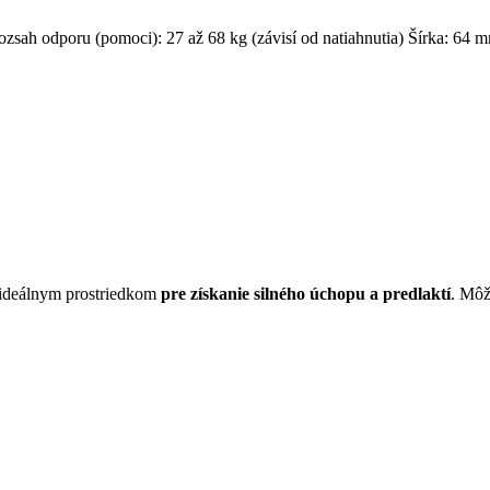
zsah odporu (pomoci): 27 až 68 kg (závisí od natiahnutia) Šírka: 64 
 ideálnym prostriedkom
pre získanie silného úchopu a predlaktí
. Môž