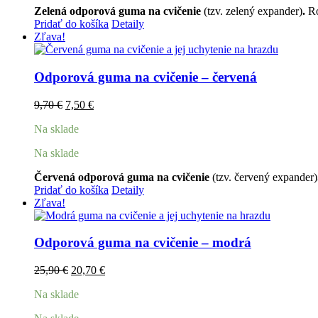
Zelená odporová guma na cvičenie
(tzv. zelený expander)
.
Ro
Pridať do košíka
Detaily
Zľava!
Odporová guma na cvičenie – červená
Pôvodná
Aktuálna
9,70
€
7,50
€
cena
cena
Na sklade
bola:
je:
9,70 €.
7,50 €.
Na sklade
Červená odporová guma na cvičenie
(tzv. červený expander)
Pridať do košíka
Detaily
Zľava!
Odporová guma na cvičenie – modrá
Pôvodná
Aktuálna
25,90
€
20,70
€
cena
cena
Na sklade
bola:
je:
25,90 €.
20,70 €.