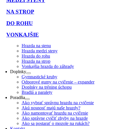
MEDZI STENY
NA STROP
DO ROHU
VONKAJŠIE
Hrazda na stenu
Hrazda medzi steny
Hrazda do rohu
Hrazda na strop
Vonkajšia hrazda do záhrady
Doplnky
Gymnastické kruhy
Odporové gumy na cvičenie – expander
Doplnky na tréning úchopu
Bradlá a paralety
Poradňa
Ako vybrať správnu hrazdu na cvičenie
Akú nosnosť majú naše hrazdy?
Ako namontovať hrazdu na cvičenie
Ako správne cvičiť zhyby na hrazde
Ako sa postarať o mozole na rukách?
Kontakt