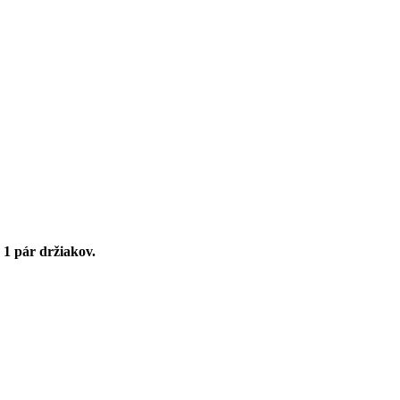
á
1 pár držiakov.