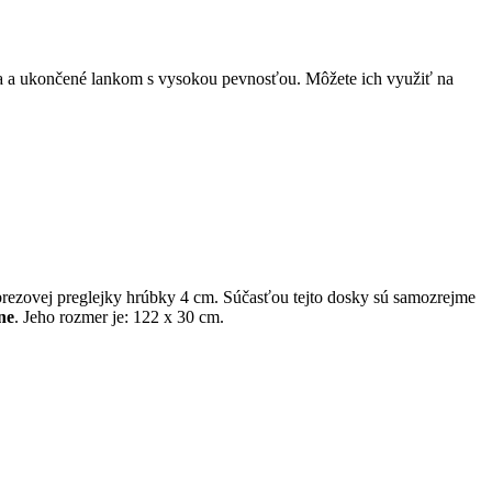
a a ukončené lankom s vysokou pevnosťou. Môžete ich využiť na
ej brezovej preglejky hrúbky 4 cm. Súčasťou tejto dosky sú samozrejme
ne
. Jeho rozmer je: 122 x 30 cm.